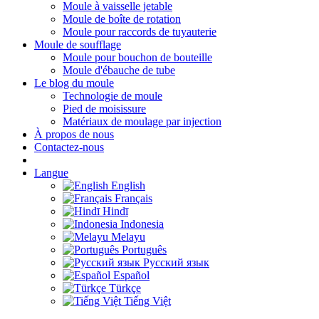
Moule à vaisselle jetable
Moule de boîte de rotation
Moule pour raccords de tuyauterie
Moule de soufflage
Moule pour bouchon de bouteille
Moule d'ébauche de tube
Le blog du moule
Technologie de moule
Pied de moisissure
Matériaux de moulage par injection
À propos de nous
Contactez-nous
Langue
English
Français
Hindī
Indonesia
Melayu
Português
Русский язык
Español
Türkçe
Tiếng Việt