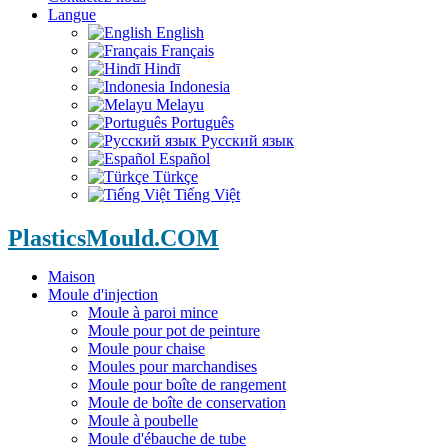
Langue
English
Français
Hindī
Indonesia
Melayu
Português
Русский язык
Español
Türkçe
Tiếng Việt
PlasticsMould.COM
Maison
Moule d'injection
Moule à paroi mince
Moule pour pot de peinture
Moule pour chaise
Moules pour marchandises
Moule pour boîte de rangement
Moule de boîte de conservation
Moule à poubelle
Moule d'ébauche de tube