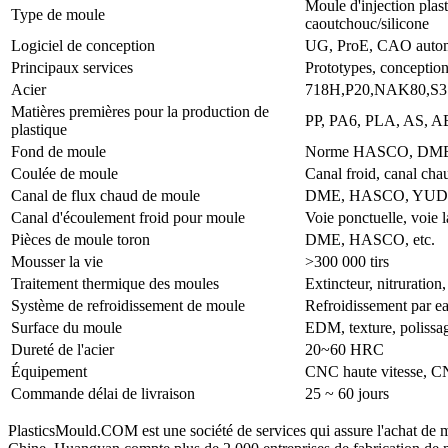
Moule d'injection plas
Type de moule
caoutchouc/silicone
Logiciel de conception
UG, ProE, CAO automa
Principaux services
Prototypes, conception
Acier
718H,P20,NAK80,S31
Matières premières pour la production de
PP, PA6, PLA, AS, A
plastique
Fond de moule
Norme HASCO, DME
Coulée de moule
Canal froid, canal cha
Canal de flux chaud de moule
DME, HASCO, YUDO,
Canal d'écoulement froid pour moule
Voie ponctuelle, voie la
Pièces de moule toron
DME, HASCO, etc.
Mousser la vie
>300 000 tirs
Traitement thermique des moules
Extincteur, nitruration,
Système de refroidissement de moule
Refroidissement par ea
Surface du moule
EDM, texture, polissag
Dureté de l'acier
20~60 HRC
Équipement
CNC haute vitesse, CNC
Commande délai de livraison
25 ~ 60 jours
PlasticsMould.COM est une société de services qui assure l'achat de