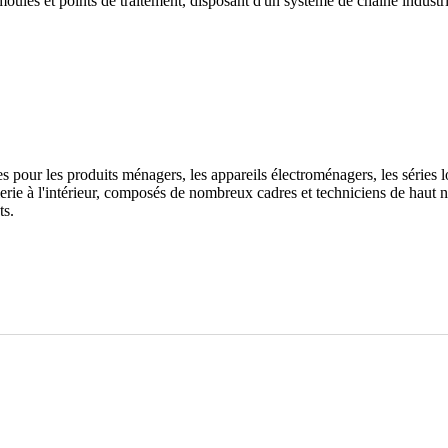
ules et points de traitement, disposant d'un système de chaîne industr
pour les produits ménagers, les appareils électroménagers, les séries log
erie à l'intérieur, composés de nombreux cadres et techniciens de haut n
ts.