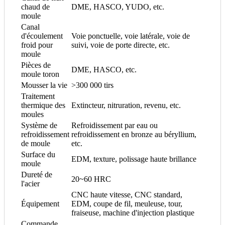
chaud de
DME, HASCO, YUDO, etc.
moule
Canal
d'écoulement
Voie ponctuelle, voie latérale, voie de
froid pour
suivi, voie de porte directe, etc.
moule
Pièces de
DME, HASCO, etc.
moule toron
Mousser la vie
>300 000 tirs
Traitement
thermique des
Extincteur, nitruration, revenu, etc.
moules
Système de
Refroidissement par eau ou
refroidissement
refroidissement en bronze au béryllium,
de moule
etc.
Surface du
EDM, texture, polissage haute brillance
moule
Dureté de
20~60 HRC
l'acier
CNC haute vitesse, CNC standard,
Équipement
EDM, coupe de fil, meuleuse, tour,
fraiseuse, machine d'injection plastique
Commande