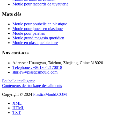
Moule pour raccords de tuyauterie
Mots clés
Moule pour poubelle en plastique
Moule pour jouets en plastique
Moule pour palettes
Moule grand magasin quotidien
Moule en plastique bicolore
Nos contacts
Adresse : Huangyan, Taizhou, Zhejiang, Chine 318020
Téléphone : +8618042170018
shirley@plasticsmould.com
Poubelle intelligente
Conteneurs de stockage des aliments
Copyright © 2024
PlasticsMould.COM
XML
HTML
TXT