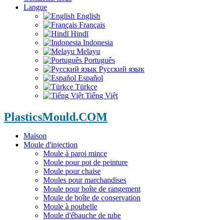
Langue
English
Français
Hindī
Indonesia
Melayu
Português
Русский язык
Español
Türkçe
Tiếng Việt
PlasticsMould.COM
Maison
Moule d'injection
Moule à paroi mince
Moule pour pot de peinture
Moule pour chaise
Moules pour marchandises
Moule pour boîte de rangement
Moule de boîte de conservation
Moule à poubelle
Moule d'ébauche de tube