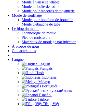
Moule à vaisselle jetable
Moule de boîte de rotation
Moule pour raccords de tuyauterie
Moule de soufflage
Moule pour bouchon de bouteille
Moule d'ébauche de tube
Le blog du moule
Technologie de moule
Pied de moisissure
Matériaux de moulage par injection
À propos de nous
Contactez-nous
Langue
English
Français
Hindī
Indonesia
Melayu
Português
Русский язык
Español
Türkçe
Tiếng Việt