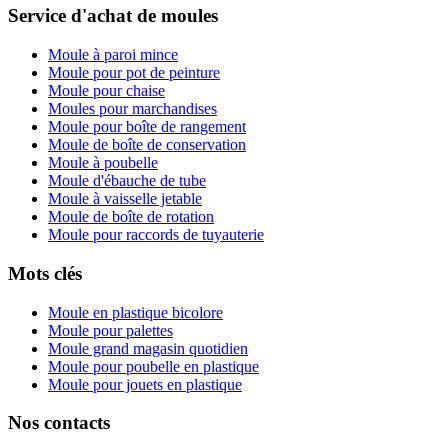
Service d'achat de moules
Moule à paroi mince
Moule pour pot de peinture
Moule pour chaise
Moules pour marchandises
Moule pour boîte de rangement
Moule de boîte de conservation
Moule à poubelle
Moule d'ébauche de tube
Moule à vaisselle jetable
Moule de boîte de rotation
Moule pour raccords de tuyauterie
Mots clés
Moule en plastique bicolore
Moule pour palettes
Moule grand magasin quotidien
Moule pour poubelle en plastique
Moule pour jouets en plastique
Nos contacts