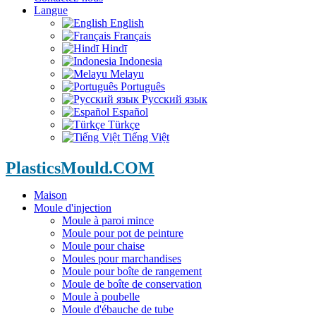
Langue
English
Français
Hindī
Indonesia
Melayu
Português
Русский язык
Español
Türkçe
Tiếng Việt
PlasticsMould.COM
Maison
Moule d'injection
Moule à paroi mince
Moule pour pot de peinture
Moule pour chaise
Moules pour marchandises
Moule pour boîte de rangement
Moule de boîte de conservation
Moule à poubelle
Moule d'ébauche de tube