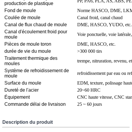
PP, PA6, PLA, AS, ABS, PE
production de plastique
Fond de moule
Norme HASCO, DME, LKM
Coulée de moule
Canal froid, canal chaud
Canal de flux chaud de moule
DME, HASCO, YUDO, etc.
Canal d'écoulement froid pour
Voie ponctuelle, voie latérale,
moule
Pièces de moule toron
DME, HASCO, etc.
durée de vie du moule
>300 000 tirs
Traitement thermique des
trempe, nitruration, revenu, et
moules
Système de refroidissement de
refroidissement par eau ou re
moule
Surface du moule
EDM, texture, polissage haute
Dureté de l'acier
20~60 HRC
Équipement
CNC haute vitesse, CNC stand
Commande délai de livraison
25 ~ 60 jours
Description du produit