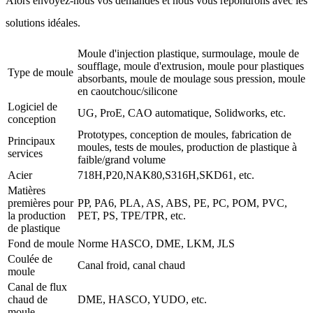
Alors envoyez-nous vos demandes et nous vous répondrons avec les
solutions idéales.
Moule d'injection plastique, surmoulage, moule de
soufflage, moule d'extrusion, moule pour plastiques
Type de moule
absorbants, moule de moulage sous pression, moule
en caoutchouc/silicone
Logiciel de
UG, ProE, CAO automatique, Solidworks, etc.
conception
Prototypes, conception de moules, fabrication de
Principaux
moules, tests de moules, production de plastique à
services
faible/grand volume
Acier
718H,P20,NAK80,S316H,SKD61, etc.
Matières
premières pour
PP, PA6, PLA, AS, ABS, PE, PC, POM, PVC,
la production
PET, PS, TPE/TPR, etc.
de plastique
Fond de moule
Norme HASCO, DME, LKM, JLS
Coulée de
Canal froid, canal chaud
moule
Canal de flux
chaud de
DME, HASCO, YUDO, etc.
moule