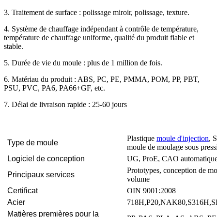
3. Traitement de surface : polissage miroir, polissage, texture.
4. Système de chauffage indépendant à contrôle de température,
température de chauffage uniforme, qualité du produit fiable et
stable.
5. Durée de vie du moule : plus de 1 million de fois.
6. Matériau du produit : ABS, PC, PE, PMMA, POM, PP, PBT,
PSU, PVC, PA6, PA66+GF, etc.
7. Délai de livraison rapide : 25-60 jours
Plastique
moule d'injection
, 
Type de moule
moule de moulage sous pressi
Logiciel de conception
UG, ProE, CAO automatique,
Prototypes, conception de mou
Principaux services
volume
Certificat
OIN 9001:2008
Acier
718H,P20,NAK80,S316H,SK
Matières premières pour la