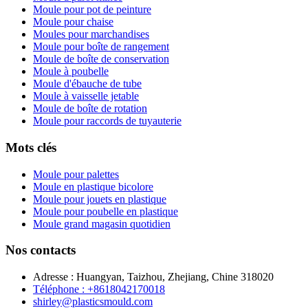
Moule pour pot de peinture
Moule pour chaise
Moules pour marchandises
Moule pour boîte de rangement
Moule de boîte de conservation
Moule à poubelle
Moule d'ébauche de tube
Moule à vaisselle jetable
Moule de boîte de rotation
Moule pour raccords de tuyauterie
Mots clés
Moule pour palettes
Moule en plastique bicolore
Moule pour jouets en plastique
Moule pour poubelle en plastique
Moule grand magasin quotidien
Nos contacts
Adresse : Huangyan, Taizhou, Zhejiang, Chine 318020
Téléphone : +8618042170018
shirley@plasticsmould.com