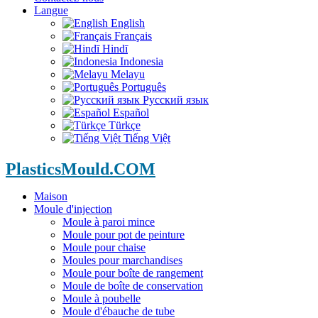
Langue
English
Français
Hindī
Indonesia
Melayu
Português
Русский язык
Español
Türkçe
Tiếng Việt
PlasticsMould.COM
Maison
Moule d'injection
Moule à paroi mince
Moule pour pot de peinture
Moule pour chaise
Moules pour marchandises
Moule pour boîte de rangement
Moule de boîte de conservation
Moule à poubelle
Moule d'ébauche de tube