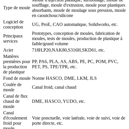
soufflage, moule d'extrusion, moule pour plastiques
Type de moule
absorbants, moule de moulage sous pression, moule
en caoutchouc/silicone
Logiciel de
UG, ProE, CAO automatique, Solidworks, etc.
conception
Prototypes, conception de moules, fabrication de
Principaux
moules, tests de moules, production de plastique à
services
faible/grand volume
Acier
718H,P20,NAK80,S316H,SKD61, etc.
Matières
premières pour
PP, PA6, PLA, AS, ABS, PE, PC, POM, PVC,
la production
PET, PS, TPE/TPR, etc.
de plastique
Fond de moule
Norme HASCO, DME, LKM, JLS
Coulée de
Canal froid, canal chaud
moule
Canal de flux
chaud de
DME, HASCO, YUDO, etc.
moule
Canal
d'écoulement
Voie ponctuelle, voie latérale, voie de suivi, voie de
froid pour
porte directe, etc.
moule