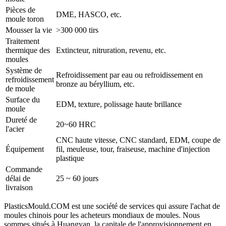
Pièces de
DME, HASCO, etc.
moule toron
Mousser la vie
>300 000 tirs
Traitement
thermique des
Extincteur, nitruration, revenu, etc.
moules
Système de
Refroidissement par eau ou refroidissement en
refroidissement
bronze au béryllium, etc.
de moule
Surface du
EDM, texture, polissage haute brillance
moule
Dureté de
20~60 HRC
l'acier
CNC haute vitesse, CNC standard, EDM, coupe de
Équipement
fil, meuleuse, tour, fraiseuse, machine d'injection
plastique
Commande
délai de
25 ~ 60 jours
livraison
PlasticsMould.COM est une société de services qui assure l'achat de
moules chinois pour les acheteurs mondiaux de moules. Nous
sommes situés à Huangyan, la capitale de l'approvisionnement en