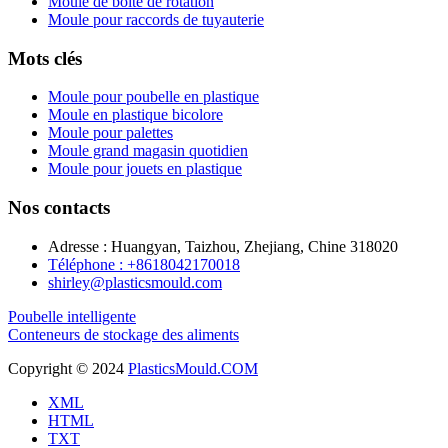
Moule de boîte de rotation
Moule pour raccords de tuyauterie
Mots clés
Moule pour poubelle en plastique
Moule en plastique bicolore
Moule pour palettes
Moule grand magasin quotidien
Moule pour jouets en plastique
Nos contacts
Adresse : Huangyan, Taizhou, Zhejiang, Chine 318020
Téléphone : +8618042170018
shirley@plasticsmould.com
Poubelle intelligente
Conteneurs de stockage des aliments
Copyright © 2024
PlasticsMould.COM
XML
HTML
TXT