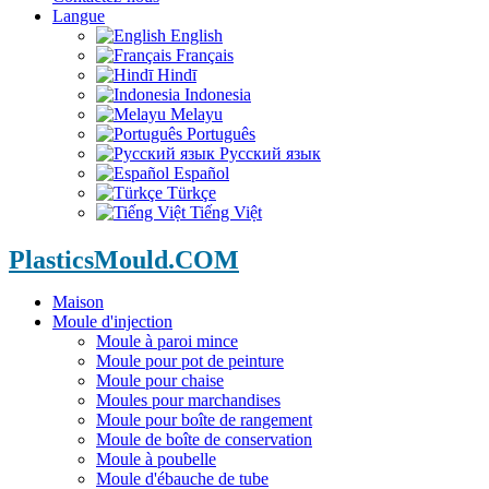
Langue
English
Français
Hindī
Indonesia
Melayu
Português
Русский язык
Español
Türkçe
Tiếng Việt
PlasticsMould.COM
Maison
Moule d'injection
Moule à paroi mince
Moule pour pot de peinture
Moule pour chaise
Moules pour marchandises
Moule pour boîte de rangement
Moule de boîte de conservation
Moule à poubelle
Moule d'ébauche de tube