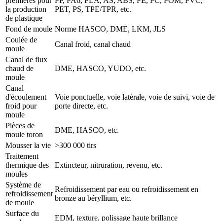
premières pour
PP, PA6, PLA, AS, ABS, PE, PC, POM, PVC,
la production
PET, PS, TPE/TPR, etc.
de plastique
Fond de moule
Norme HASCO, DME, LKM, JLS
Coulée de
Canal froid, canal chaud
moule
Canal de flux
chaud de
DME, HASCO, YUDO, etc.
moule
Canal
d'écoulement
Voie ponctuelle, voie latérale, voie de suivi, voie de
froid pour
porte directe, etc.
moule
Pièces de
DME, HASCO, etc.
moule toron
Mousser la vie
>300 000 tirs
Traitement
thermique des
Extincteur, nitruration, revenu, etc.
moules
Système de
Refroidissement par eau ou refroidissement en
refroidissement
bronze au béryllium, etc.
de moule
Surface du
EDM, texture, polissage haute brillance