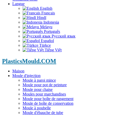
Langue
English
Français
Hindī
Indonesia
Melayu
Português
Русский язык
Español
Türkçe
Tiếng Việt
PlasticsMould.COM
Maison
Moule d'injection
Moule à paroi mince
Moule pour pot de peinture
Moule pour chaise
Moules pour marchandises
Moule pour boîte de rangement
Moule de boîte de conservation
Moule à poubelle
Moule d'ébauche de tube